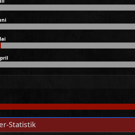
uli
uni
Mai
pril
r-Statistik