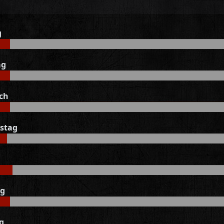
g
ag
ch
stag
ag
g