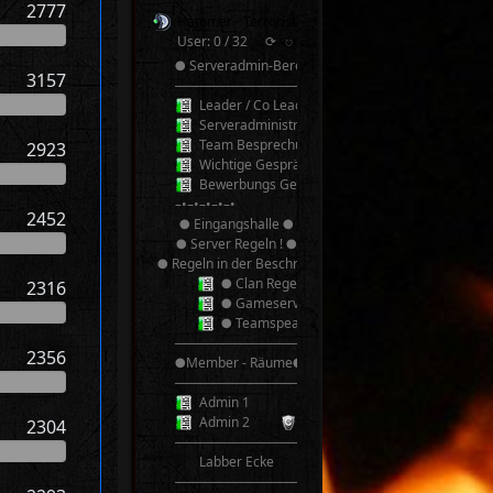
2777
Hammer - Terroristen v2.0 TeamSpeak³
User: 0 / 32
⟳
◌
● Serveradmin-Bereich ●
3157
──────────
Leader / Co Leader
Serveradministrator
Team Besprechung
2923
Wichtige Gespräche! Bitte nicht Stören!
Bewerbungs Gespräche
–•–•–•–•–•
2452
● Eingangshalle ●
● Server Regeln ! ●
● Regeln in der Beschreibung ●
● Clan Regeln ●
2316
● Gameserver Regeln ●
● Teamspeak 3 Regeln ●
──────────
2356
●Member - Räume●
──────────
Admin 1
Admin 2
2304
──────────
Labber Ecke
──────────