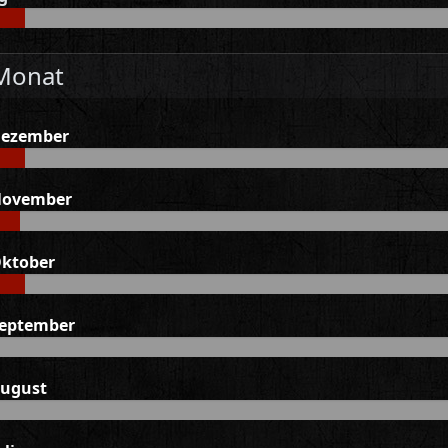
 Monat
 Dezember
 November
Oktober
September
August