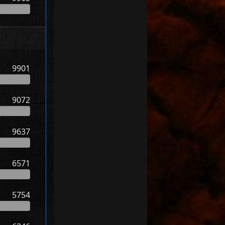
9901
9072
9637
6571
5754