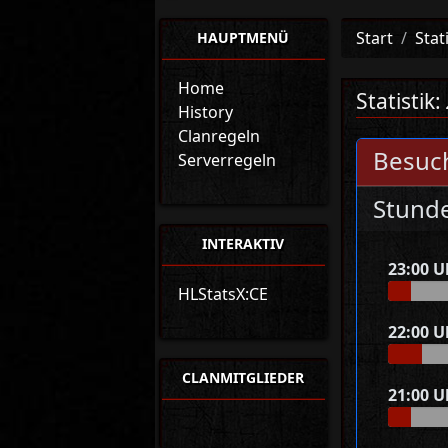
Start
Stat
HAUPTMENÜ
Home
Statistik:
History
Clanregeln
Besuch
Serverregeln
Stund
INTERAKTIV
23:00 U
HLStatsX:CE
22:00 U
CLANMITGLIEDER
21:00 U