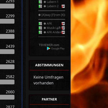
2293
● Labern 1
● Labern 2
══════════
● [A]way [F]rom [K]eyboard ●
2299
══════════
● AFK
● Musik Live
2388
● AFK Anderer TS
──────────
2439
2628
ABSTIMMUNGEN
2582
Keine Umfragen
vorhanden
2660
PARTNER
2827