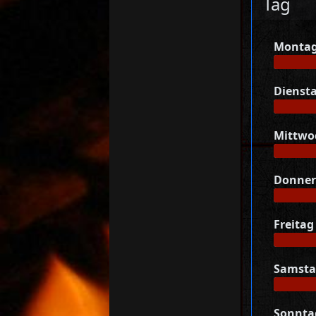
Tag
Monta
Dienst
Mittwo
Donner
Freitag
Samst
Sonnta