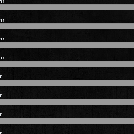
hr
hr
hr
hr
r
r
r
r