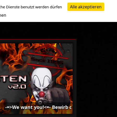
Alle akzeptieren
che Dienste benutzt werden dürfen
nen
nt you!<=- Bewirb dich bei uns -=>We want you!<=