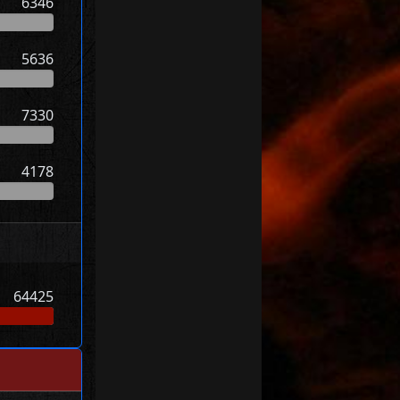
6346
5636
7330
4178
64425