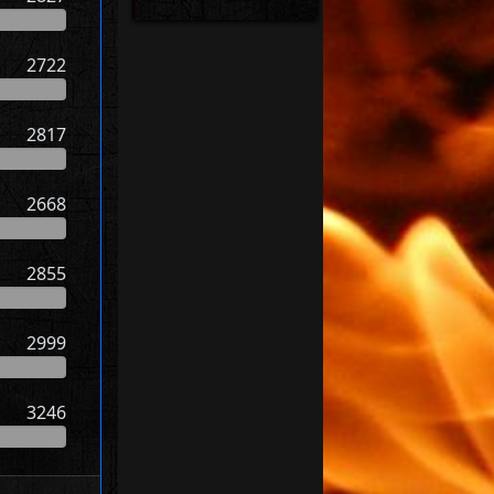
2722
2817
2668
2855
2999
3246