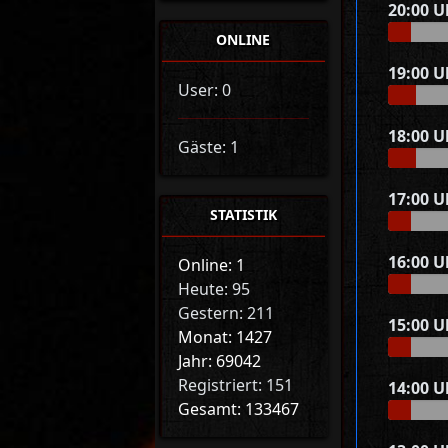
20:00 U
ONLINE
19:00 U
User: 0
18:00 U
Gäste: 1
17:00 U
STATISTIK
16:00 U
Online: 1
Heute: 95
Gestern: 211
15:00 U
Monat: 1427
Jahr: 69042
Registriert: 151
14:00 U
Gesamt: 133467