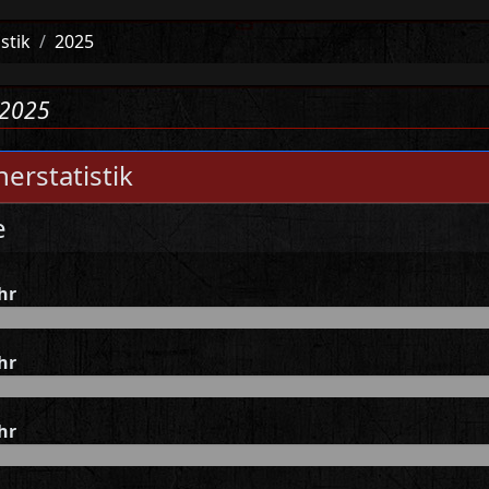
istik
2025
2025
erstatistik
e
hr
hr
hr