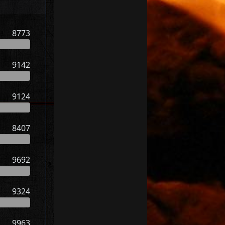
8773
9142
9124
8407
9692
9324
9963