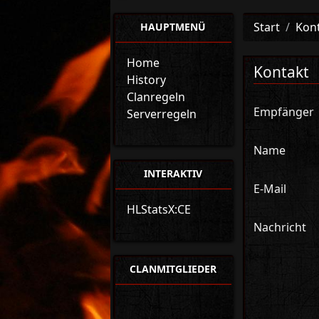
Start
Kon
HAUPTMENÜ
Home
Kontakt
History
Clanregeln
Empfänger
Serverregeln
Name
INTERAKTIV
E-Mail
HLStatsX:CE
Nachricht
CLANMITGLIEDER