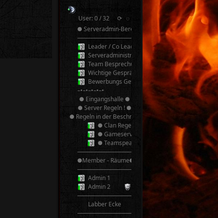
Hammer - Terroristen v2.0 TeamSpeak³
User: 0 / 32
⟳
◌
● Serveradmin-Bereich ●
──────────
Leader / Co Leader
Serveradministrator
Team Besprechung
Wichtige Gespräche! Bitte nicht Stören!
Bewerbungs Gespräche
–•–•–•–•–•
● Eingangshalle ●
● Server Regeln ! ●
● Regeln in der Beschreibung ●
● Clan Regeln ●
● Gameserver Regeln ●
● Teamspeak 3 Regeln ●
──────────
●Member - Räume●
──────────
Admin 1
Admin 2
──────────
Labber Ecke
──────────