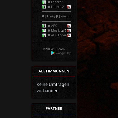
● Labern 1
● Labern 2
══════════
● [A]way [F]rom [K]eyboard ●
══════════
● AFK
● Musik Live
● AFK Anderer TS
──────────
ABSTIMMUNGEN
Keine Umfragen
vorhanden
PARTNER