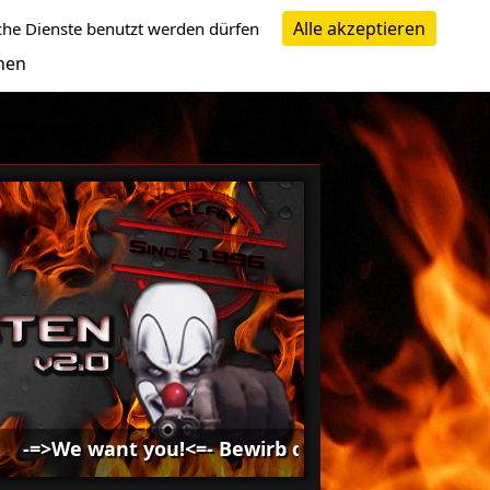
Alle akzeptieren
che Dienste benutzt werden dürfen
nen
e want you!<=- Bewirb dich bei uns -=>We want yo