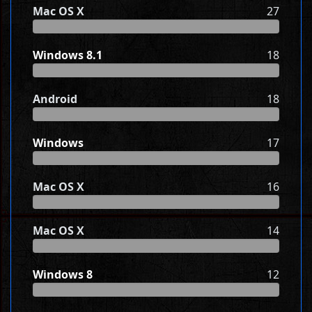
Mac OS X
27
Windows 8.1
18
Android
18
Windows
17
Mac OS X
16
Mac OS X
14
Windows 8
12