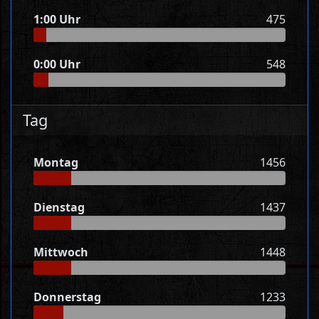
1:00 Uhr
475
0:00 Uhr
548
Tag
Montag
1456
Dienstag
1437
Mittwoch
1448
Donnerstag
1233