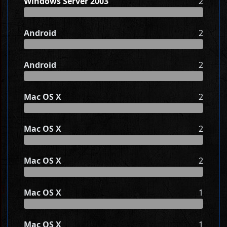
Windows Server 2003
2
Android
2
Android
2
Mac OS X
2
Mac OS X
2
Mac OS X
2
Mac OS X
1
Mac OS X
1