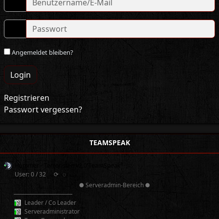
Angemeldet bleiben?
Login
Registrieren
Passwort vergessen?
TEAMSPEAK
Hammer - Terroristen v2.0 TeamSpeak³
User: 0 / 32
⟳
◌
● Serveradmin-Bereich ●
──────────
Leader / Co Leader
Serveradministrator