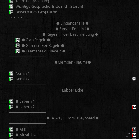
Team Besprechung
Wichtige Gespräche! Bitte nicht Stören!
Bewerbungs Gespräche
–•–•–•–•–•
● Eingangshalle ●
● Server Regeln ! ●
● Regeln in der Beschreibung ●
● Clan Regeln ●
● Gameserver Regeln ●
● Teamspeak 3 Regeln ●
──────────
●Member - Räume●
──────────
Admin 1
Admin 2
──────────
Labber Ecke
──────────
● Labern 1
● Labern 2
══════════
● [A]way [F]rom [K]eyboard ●
══════════
● AFK
● Musik Live