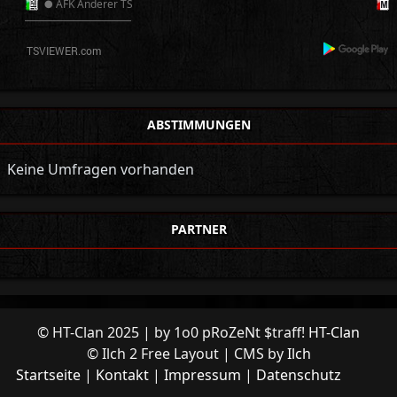
● AFK Anderer TS
──────────
ABSTIMMUNGEN
Keine Umfragen vorhanden
PARTNER
© HT-Clan 2025 | by 1o0 pRoZeNt $traff!
HT-Clan
© Ilch 2 Free Layout | CMS by
Ilch
Startseite
Kontakt
Impressum
Datenschutz