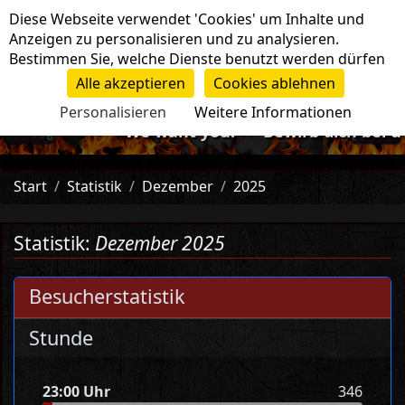
Cookie-Einstellungen
Diese Webseite verwendet 'Cookies' um Inhalte und
Navigation
Anzeigen zu personalisieren und zu analysieren.
Bestimmen Sie, welche Dienste benutzt werden dürfen
Alle akzeptieren
Cookies ablehnen
Personalisieren
Weitere Informationen
-=>We want you!<=- Bewirb dich bei uns -=>We 
Start
Statistik
Dezember
2025
Statistik:
Dezember 2025
Besucherstatistik
Stunde
23:00 Uhr
346