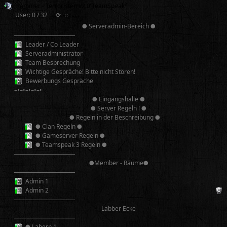
Hammer - Terroristen v2.0 TeamSpeak³
User: 0 / 32
⟳
◌
● Serveradmin-Bereich ●
──────────
Leader / Co Leader
Serveradministrator
Team Besprechung
Wichtige Gespräche! Bitte nicht Stören!
Bewerbungs Gespräche
–•–•–•–•–•
● Eingangshalle ●
● Server Regeln ! ●
● Regeln in der Beschreibung ●
● Clan Regeln ●
● Gameserver Regeln ●
● Teamspeak 3 Regeln ●
──────────
●Member - Räume●
──────────
Admin 1
Admin 2
──────────
Labber Ecke
──────────
● Labern 1