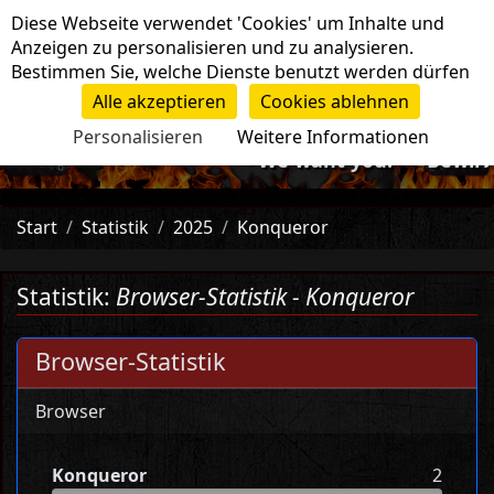
Cookie-Einstellungen
Diese Webseite verwendet 'Cookies' um Inhalte und
Navigation
Anzeigen zu personalisieren und zu analysieren.
Bestimmen Sie, welche Dienste benutzt werden dürfen
Alle akzeptieren
Cookies ablehnen
Personalisieren
Weitere Informationen
-=>We want you!<=- Bewirb d
Start
Statistik
2025
Konqueror
Statistik:
Browser-Statistik - Konqueror
Browser-Statistik
Browser
Konqueror
2