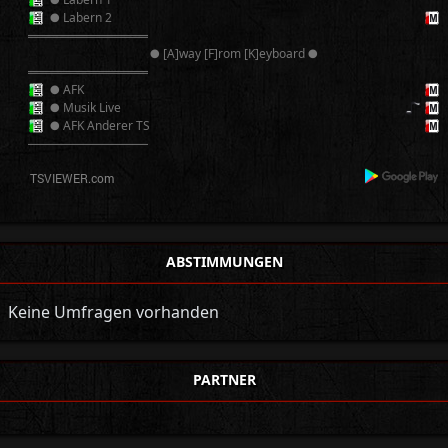
● Labern 2
══════════
● [A]way [F]rom [K]eyboard ●
══════════
● AFK
● Musik Live
● AFK Anderer TS
──────────
ABSTIMMUNGEN
Keine Umfragen vorhanden
PARTNER