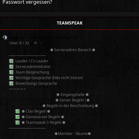
Passwort vergessen?
TEAMSPEAK
Hammer - Terroristen v2.0 TeamSpeak³
User: 0 / 32
⟳
◌
● Serveradmin-Bereich ●
──────────
Leader / Co Leader
Serveradministrator
Team Besprechung
Wichtige Gespräche! Bitte nicht Stören!
Bewerbungs Gespräche
–•–•–•–•–•
● Eingangshalle ●
● Server Regeln ! ●
● Regeln in der Beschreibung ●
● Clan Regeln ●
● Gameserver Regeln ●
● Teamspeak 3 Regeln ●
──────────
●Member - Räume●