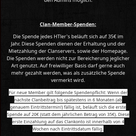
den Admins möglich.
Clan-Member-Spenden:
Die Spende jedes HTler's beläuft sich auf 35€ im
Jahr. Diese Spenden dienen der Erhaltung und der
Mietzahlung der Clanservers, sowie der Homepage.
Die Spenden werden nicht zur Bereicherung jeglicher
Art genutzt. Auf freiwilliger Basis darf gerne auch
mehr gezahlt werden, was als zusätzliche Spende
vermerkt wird.
Für neue Member gilt folgende Spendenpflicht: Wenn der
nächste Clanbeitrag bis spätestens in 6 Monaten (ab
genauem Eintrittstermin!) fällig ist, beläuft sich die erste
Spende auf 20€ (statt dem jährlichen Betrag von 35€). Diese
erste Einzahlung auf das Clankonto ist innerhalb von 4
Wochen nach Eintrittsdatum fällig.