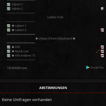
──────────
Admin 1
Admin 2
──────────
Labber Ecke
──────────
● Labern 1
● Labern 2
══════════
● [A]way [F]rom [K]eyboard ●
══════════
● AFK
● Musik Live
● AFK Anderer TS
──────────
ABSTIMMUNGEN
Keine Umfragen vorhanden