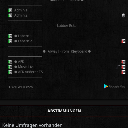
──────────
Admin 1
Admin 2
──────────
Labber Ecke
──────────
● Labern 1
● Labern 2
══════════
● [A]way [F]rom [K]eyboard ●
══════════
● AFK
● Musik Live
● AFK Anderer TS
──────────
ABSTIMMUNGEN
Keine Umfragen vorhanden