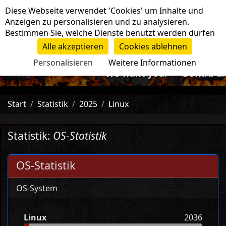
Cookie-Einstellungen
Diese Webseite verwendet 'Cookies' um Inhalte und
Navigation
Anzeigen zu personalisieren und zu analysieren.
Bestimmen Sie, welche Dienste benutzt werden dürfen
Alle akzeptieren
Cookies ablehnen
Personalisieren
Weitere Informationen
-=>We want you!<=- Bewirb dich
Start
Statistik
2025
Linux
Statistik:
OS-Statistik
OS-Statistik
OS-System
Linux
2036