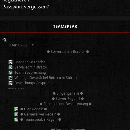
Passwort vergessen?
TEAMSPEAK
Hammer - Terroristen v2.0 TeamSpeak³
User: 0 / 32
⟳
◌
● Serveradmin-Bereich ●
──────────
Leader / Co Leader
Serveradministrator
Team Besprechung
Wichtige Gespräche! Bitte nicht Stören!
Bewerbungs Gespräche
–•–•–•–•–•
● Eingangshalle ●
● Server Regeln ! ●
● Regeln in der Beschreibung ●
● Clan Regeln ●
● Gameserver Regeln ●
● Teamspeak 3 Regeln ●
──────────
●Member - Räume●