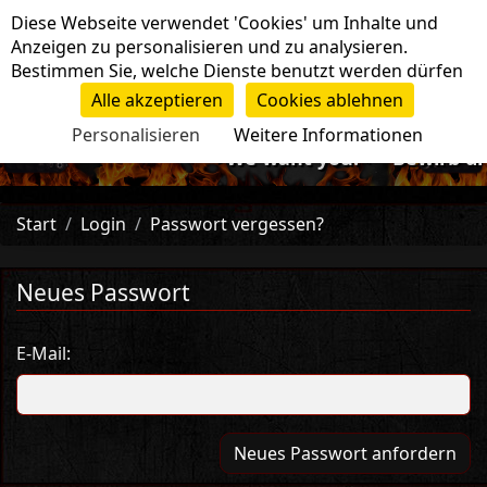
Cookie-Einstellungen
Diese Webseite verwendet 'Cookies' um Inhalte und
Navigation
Anzeigen zu personalisieren und zu analysieren.
Bestimmen Sie, welche Dienste benutzt werden dürfen
Alle akzeptieren
Cookies ablehnen
Personalisieren
Weitere Informationen
-=>We want you!<=- Bewirb dich
Start
Login
Passwort vergessen?
Neues Passwort
E-Mail:
Neues Passwort anfordern