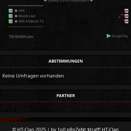
● [A]way [F]rom [K]eyboard ●
══════════
● AFK
● Musik Live
● AFK Anderer TS
──────────
ABSTIMMUNGEN
Keine Umfragen vorhanden
PARTNER
© HT-Clan 2025 | by 1o0 pRoZeNt $traff!
HT-Clan