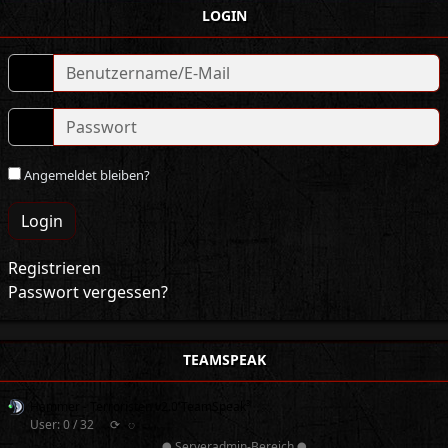
LOGIN
Angemeldet bleiben?
Login
Registrieren
Passwort vergessen?
TEAMSPEAK
Hammer - Terroristen v2.0 TeamSpeak³
User: 0 / 32
⟳
◌
● Serveradmin-Bereich ●