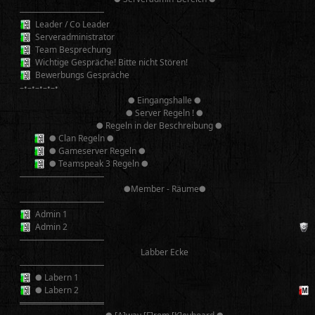
──────────
Leader / Co Leader
Serveradministrator
Team Besprechung
Wichtige Gespräche! Bitte nicht Stören!
Bewerbungs Gespräche
–•–•–•–•–•
● Eingangshalle ●
● Server Regeln ! ●
● Regeln in der Beschreibung ●
● Clan Regeln ●
● Gameserver Regeln ●
● Teamspeak 3 Regeln ●
──────────
●Member - Räume●
──────────
Admin 1
Admin 2
──────────
Labber Ecke
──────────
● Labern 1
● Labern 2
══════════