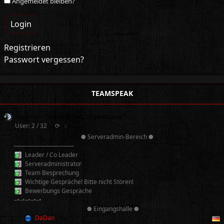
Angemeldet bleiben?
Login
Registrieren
Passwort vergessen?
TEAMSPEAK
Hammer - Terroristen v2.0 TeamSpeak³
User: 2 / 32
⟳
◌
● Serveradmin-Bereich ●
──────────
Leader / Co Leader
Serveradministrator
Team Besprechung
Wichtige Gespräche! Bitte nicht Stören!
Bewerbungs Gespräche
–•–•–•–•–•
● Eingangshalle ●
DaDan