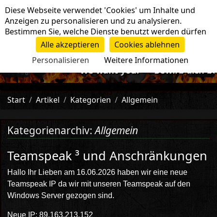
Cookie-Einstellungen
Diese Webseite verwendet 'Cookies' um Inhalte und
Navigation
Anzeigen zu personalisieren und zu analysieren.
Bestimmen Sie, welche Dienste benutzt werden dürfen
Alle akzeptieren
Cookies ablehnen
Personalisieren
Weitere Informationen
-=>We want you!<=- Bewirb dich bei 
Start
Artikel
Kategorien
Allgemein
Kategorienarchiv:
Allgemein
Teamspeak ³ und Anschränkungen
Hallo Ihr Lieben am 16.06.2026 haben wir eine neue
Teamspeak IP da wir mit unseren Teamspeak auf den
Windows Server gezogen sind.
Neue IP: 89.163.213.152