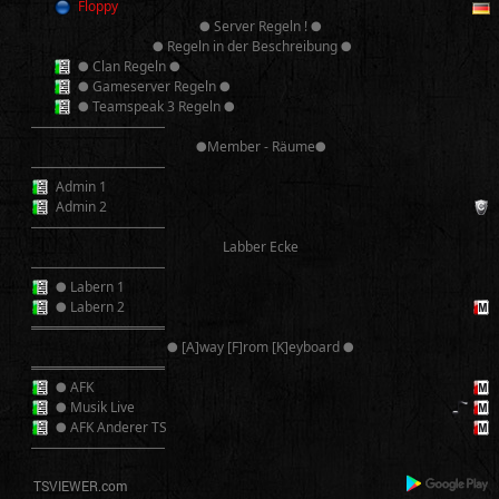
Floppy
● Server Regeln ! ●
● Regeln in der Beschreibung ●
● Clan Regeln ●
● Gameserver Regeln ●
● Teamspeak 3 Regeln ●
──────────
●Member - Räume●
──────────
Admin 1
Admin 2
──────────
Labber Ecke
──────────
● Labern 1
● Labern 2
══════════
● [A]way [F]rom [K]eyboard ●
══════════
● AFK
● Musik Live
● AFK Anderer TS
──────────