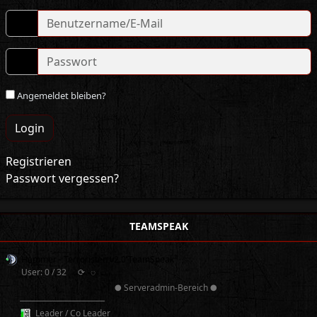
Angemeldet bleiben?
Login
Registrieren
Passwort vergessen?
TEAMSPEAK
Hammer - Terroristen v2.0 TeamSpeak³
User: 0 / 32
⟳
◌
● Serveradmin-Bereich ●
──────────
Leader / Co Leader