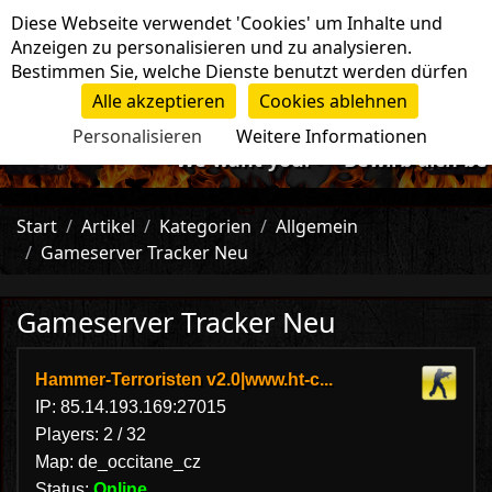
Cookie-Einstellungen
Diese Webseite verwendet 'Cookies' um Inhalte und
Navigation
Anzeigen zu personalisieren und zu analysieren.
Bestimmen Sie, welche Dienste benutzt werden dürfen
Alle akzeptieren
Cookies ablehnen
Personalisieren
Weitere Informationen
-=>We want you!<=- Bewirb dich bei 
Start
Artikel
Kategorien
Allgemein
Gameserver Tracker Neu
Gameserver Tracker Neu