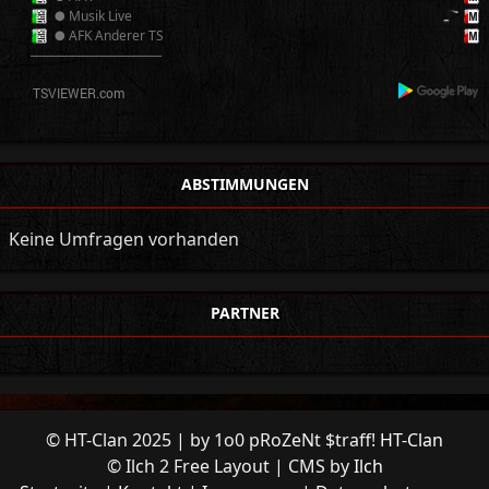
● Musik Live
● AFK Anderer TS
──────────
ABSTIMMUNGEN
Keine Umfragen vorhanden
PARTNER
© HT-Clan 2025 | by 1o0 pRoZeNt $traff!
HT-Clan
© Ilch 2 Free Layout | CMS by
Ilch