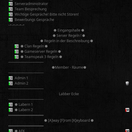
Serveradministrator
Team Besprechung
Wichtige Gespräche! Bitte nicht Stören!
Bewerbungs Gespräche
–•–•–•–•–•
● Eingangshalle ●
● Server Regeln ! ●
● Regeln in der Beschreibung ●
● Clan Regeln ●
● Gameserver Regeln ●
● Teamspeak 3 Regeln ●
──────────
●Member - Räume●
──────────
Admin 1
Admin 2
──────────
Labber Ecke
──────────
● Labern 1
● Labern 2
══════════
● [A]way [F]rom [K]eyboard ●
══════════
● AFK