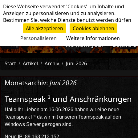
Cookie-Einstellungen
Diese Webseite verwendet 'Cookies' um Inhalte und
Navigation
Anzeigen zu personalisieren und zu analysieren.
Bestimmen Sie, welche Dienste benutzt werden dürfen
Alle akzeptieren
Cookies ablehnen
Personalisieren
Weitere Informationen
-=>We want you!<=- Bewirb dich
Start
Artikel
Archiv
Juni 2026
Monatsarchiv:
Juni 2026
Teamspeak ³ und Anschränkungen
Hallo Ihr Lieben am 16.06.2026 haben wir eine neue
Teamspeak IP da wir mit unseren Teamspeak auf den
Windows Server gezogen sind.
Neue IP: 89.163.213.152