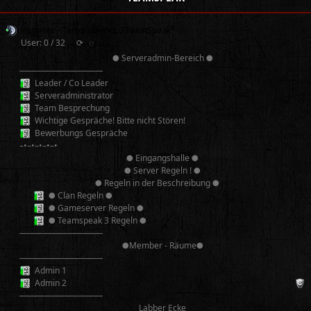
Hammer - Terroristen v2.0 TeamSpeak³
User: 0 / 32
⟳
◌
● Serveradmin-Bereich ●
──────────
Leader / Co Leader
Serveradministrator
Team Besprechung
Wichtige Gespräche! Bitte nicht Stören!
Bewerbungs Gespräche
–•–•–•–•–•
● Eingangshalle ●
● Server Regeln ! ●
● Regeln in der Beschreibung ●
● Clan Regeln ●
● Gameserver Regeln ●
● Teamspeak 3 Regeln ●
──────────
●Member - Räume●
──────────
Admin 1
Admin 2
──────────
Labber Ecke