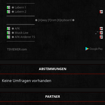
──────────
● Labern 1
● Labern 2
══════════
● [A]way [F]rom [K]eyboard ●
══════════
● AFK
● Musik Live
● AFK Anderer TS
──────────
ABSTIMMUNGEN
Keine Umfragen vorhanden
PARTNER