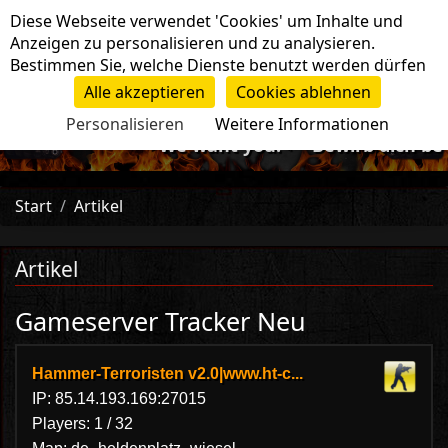
Cookie-Einstellungen
Diese Webseite verwendet 'Cookies' um Inhalte und
Navigation
Anzeigen zu personalisieren und zu analysieren.
Bestimmen Sie, welche Dienste benutzt werden dürfen
Alle akzeptieren
Cookies ablehnen
Personalisieren
Weitere Informationen
-=>We want you!<=- Bewirb dich bei u
Start
Artikel
Artikel
Gameserver Tracker Neu