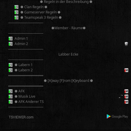
● Regeln in der Beschreibung ●
● Clan Regeln ●
● Gameserver Regeln ●
● Teamspeak 3 Regeln ●
──────────
●Member - Räume●
──────────
Admin 1
Admin 2
──────────
Labber Ecke
──────────
● Labern 1
● Labern 2
══════════
● [A]way [F]rom [K]eyboard ●
══════════
● AFK
● Musik Live
● AFK Anderer TS
──────────