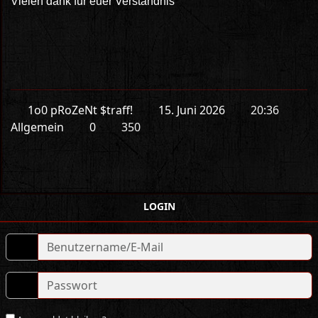
Vielen dank für euer Verständnis
1o0 pRoZeNt $traff!
15. Juni 2026
20:36
Allgemein
0
350
LOGIN