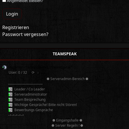
Angemeldet bleiben?
Login
Registrieren
Passwort vergessen?
TEAMSPEAK
Hammer - Terroristen v2.0 TeamSpeak³
User: 0 / 32
⟳
◌
● Serveradmin-Bereich ●
──────────
Leader / Co Leader
Serveradministrator
Team Besprechung
Wichtige Gespräche! Bitte nicht Stören!
Bewerbungs Gespräche
–•–•–•–•–•
● Eingangshalle ●
● Server Regeln ! ●