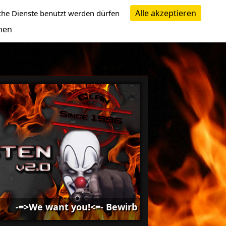
Alle akzeptieren
che Dienste benutzt werden dürfen
nen
=>We want you!<=- Bewirb dich bei uns -=>We want