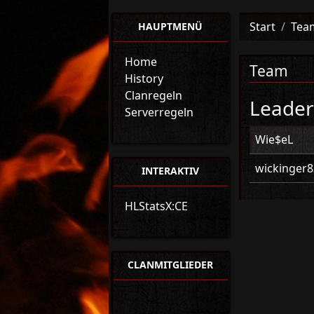
Start
Tea
HAUPTMENÜ
Home
Team
History
Clanregeln
Leade
Serverregeln
Wie$eL
wickinger8
INTERAKTIV
HLStatsX:CE
CLANMITGLIEDER