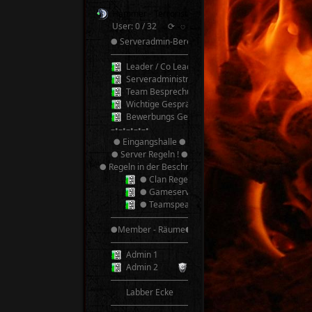
Hammer - Terroristen v2.0 TeamSpeak³
User: 0 / 32
⟳
◌
● Serveradmin-Bereich ●
──────────
Leader / Co Leader
Serveradministrator
Team Besprechung
Wichtige Gespräche! Bitte nicht Stören!
Bewerbungs Gespräche
–•–•–•–•–•
● Eingangshalle ●
● Server Regeln ! ●
● Regeln in der Beschreibung ●
● Clan Regeln ●
● Gameserver Regeln ●
● Teamspeak 3 Regeln ●
──────────
●Member - Räume●
──────────
Admin 1
Admin 2
──────────
Labber Ecke
──────────