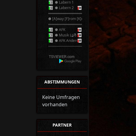
● Labern 1
● Labern 2
══════════
● [A]way [F]rom [K]eyboard ●
══════════
● AFK
● Musik Live
● AFK Anderer TS
──────────
ABSTIMMUNGEN
Keine Umfragen
vorhanden
PARTNER