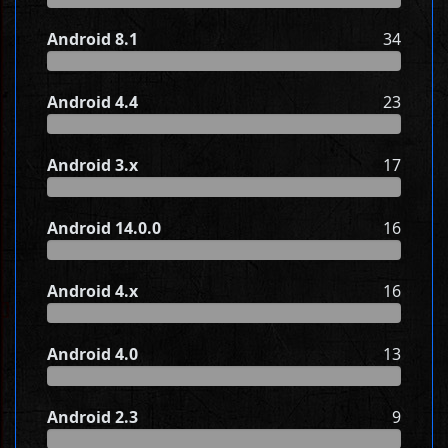
Android 8.1
34
Android 4.4
23
Android 3.x
17
Android 14.0.0
16
Android 4.x
16
Android 4.0
13
Android 2.3
9