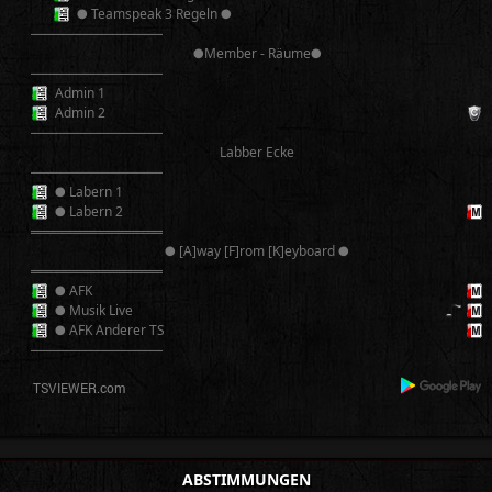
● Teamspeak 3 Regeln ●
──────────
●Member - Räume●
──────────
Admin 1
Admin 2
──────────
Labber Ecke
──────────
● Labern 1
● Labern 2
══════════
● [A]way [F]rom [K]eyboard ●
══════════
● AFK
● Musik Live
● AFK Anderer TS
──────────
ABSTIMMUNGEN