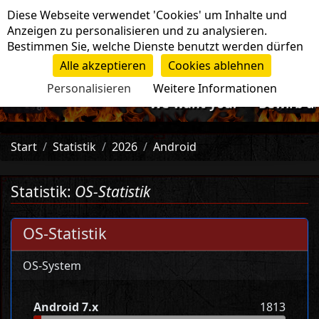
Cookie-Einstellungen
Diese Webseite verwendet 'Cookies' um Inhalte und
Navigation
Anzeigen zu personalisieren und zu analysieren.
Bestimmen Sie, welche Dienste benutzt werden dürfen
Alle akzeptieren
Cookies ablehnen
Personalisieren
Weitere Informationen
-=>We want you!<=- Bewirb dich
Start
Statistik
2026
Android
Statistik:
OS-Statistik
OS-Statistik
OS-System
Android 7.x
1813