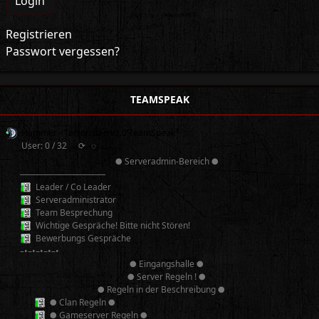
Login
Registrieren
Passwort vergessen?
TEAMSPEAK
Hammer - Terroristen v2.0 TeamSpeak³
User: 0 / 32
⟳
◌
● Serveradmin-Bereich ●
──────────
Leader / Co Leader
Serveradministrator
Team Besprechung
Wichtige Gespräche! Bitte nicht Stören!
Bewerbungs Gespräche
–•–•–•–•–•
● Eingangshalle ●
● Server Regeln ! ●
● Regeln in der Beschreibung ●
● Clan Regeln ●
● Gameserver Regeln ●