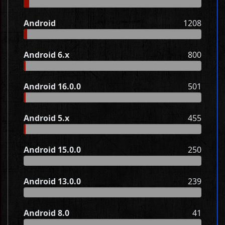
Android
1208
Android 6.x
800
Android 16.0.0
501
Android 5.x
455
Android 15.0.0
250
Android 13.0.0
239
Android 8.0
41