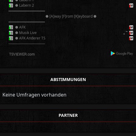
● Labern 2
══════════
● [A]way [F]rom [K]eyboard ●
══════════
● AFK
● Musik Live
● AFK Anderer TS
──────────
ABSTIMMUNGEN
Keine Umfragen vorhanden
PARTNER