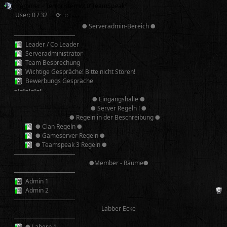
Hammer - Terroristen v2.0 TeamSpeak³
User: 0 / 32
⟳
◌
● Serveradmin-Bereich ●
──────────
Leader / Co Leader
Serveradministrator
Team Besprechung
Wichtige Gespräche! Bitte nicht Stören!
Bewerbungs Gespräche
–•–•–•–•–•
● Eingangshalle ●
● Server Regeln ! ●
● Regeln in der Beschreibung ●
● Clan Regeln ●
● Gameserver Regeln ●
● Teamspeak 3 Regeln ●
──────────
●Member - Räume●
──────────
Admin 1
Admin 2
──────────
Labber Ecke
──────────
● Labern 1