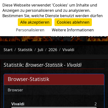
Cookie-Einstellungen
Diese Webseite verwendet 'Cookies' um Inhalte und
Navigation
Anzeigen zu personalisieren und zu analysieren.
Bestimmen Sie, welche Dienste benutzt werden dürfen
Alle akzeptieren
Cookies ablehnen
Personalisieren
Weitere Informationen
-=>We want you!<=- Bewirb dic
Start
Statistik
Juli
2026
Vivaldi
Statistik:
Browser-Statistik - Vivaldi
Browser-Statistik
Browser
Vivaldi
2