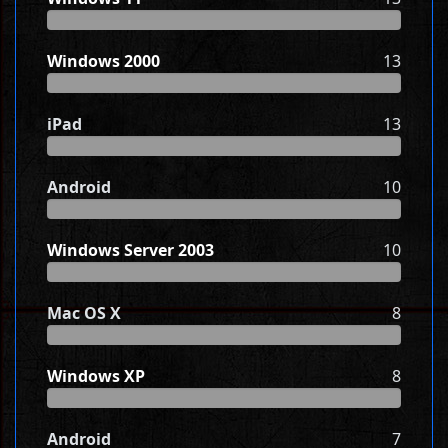
Windows 2000
13
iPad
13
Android
10
Windows Server 2003
10
Mac OS X
8
Windows XP
8
Android
7