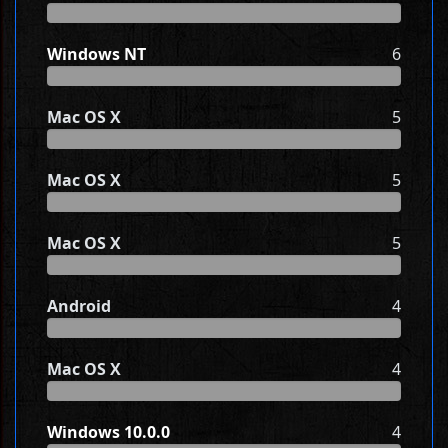
Windows NT
6
Mac OS X
5
Mac OS X
5
Mac OS X
5
Android
4
Mac OS X
4
Windows 10.0.0
4