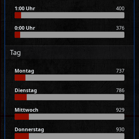
1:00 Uhr
400
0:00 Uhr
376
Tag
Montag
737
Dienstag
786
Mittwoch
929
Donnerstag
930