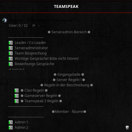
TEAMSPEAK
Hammer - Terroristen v2.0 TeamSpeak³
User: 0 / 32
⟳
◌
● Serveradmin-Bereich ●
──────────
Leader / Co Leader
Serveradministrator
Team Besprechung
Wichtige Gespräche! Bitte nicht Stören!
Bewerbungs Gespräche
–•–•–•–•–•
● Eingangshalle ●
● Server Regeln ! ●
● Regeln in der Beschreibung ●
● Clan Regeln ●
● Gameserver Regeln ●
● Teamspeak 3 Regeln ●
──────────
●Member - Räume●
──────────
Admin 1
Admin 2