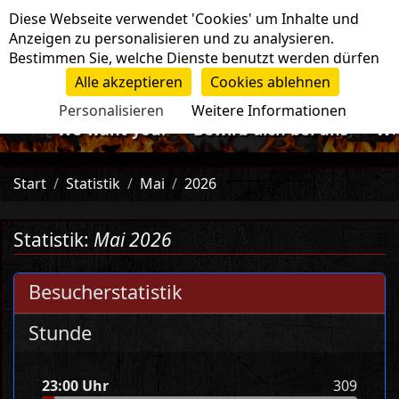
Cookie-Einstellungen
Diese Webseite verwendet 'Cookies' um Inhalte und
Navigation
Anzeigen zu personalisieren und zu analysieren.
Bestimmen Sie, welche Dienste benutzt werden dürfen
Alle akzeptieren
Cookies ablehnen
Personalisieren
Weitere Informationen
e want you!<=- Bewirb dich bei uns -=>We want yo
Start
Statistik
Mai
2026
Statistik:
Mai 2026
Besucherstatistik
Stunde
23:00 Uhr
309