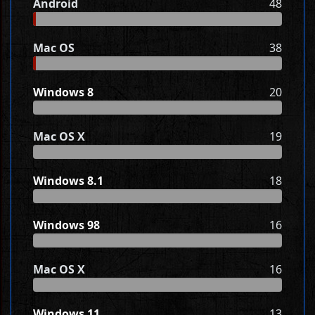
Android
48
Mac OS
38
Windows 8
20
Mac OS X
19
Windows 8.1
18
Windows 98
16
Mac OS X
16
Windows 11
13