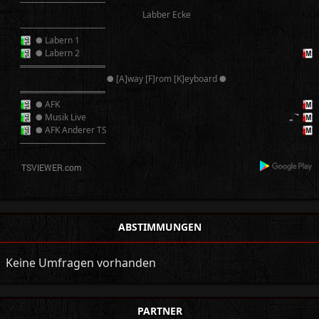
──────────
Labber Ecke
──────────
● Labern 1
● Labern 2
══════════
● [A]way [F]rom [K]eyboard ●
══════════
● AFK
● Musik Live
● AFK Anderer TS
──────────
ABSTIMMUNGEN
Keine Umfragen vorhanden
PARTNER