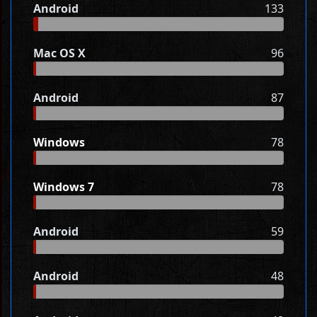
Android
133
Mac OS X
96
Android
87
Windows
78
Windows 7
78
Android
59
Android
48