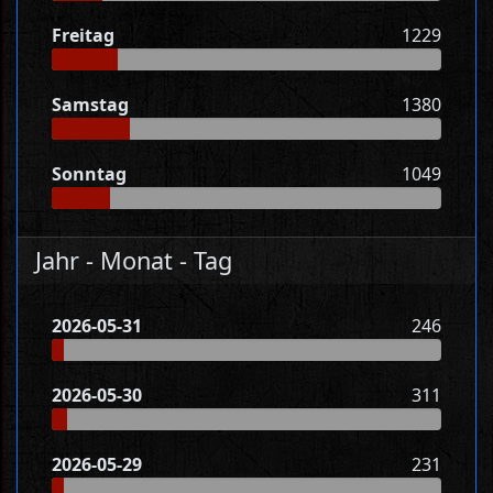
Freitag
1229
Samstag
1380
Sonntag
1049
Jahr - Monat - Tag
2026-05-31
246
2026-05-30
311
2026-05-29
231