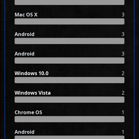
Mac OS X
3
Android
3
Android
3
Windows 10.0
2
Windows Vista
2
Chrome OS
1
Android
1