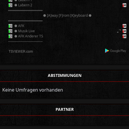
● Labern 2
══════════
● [A]way [F]rom [K]eyboard ●
══════════
● AFK
● Musik Live
● AFK Anderer TS
──────────
ABSTIMMUNGEN
Keine Umfragen vorhanden
PARTNER