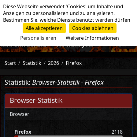
Cookie-Einstellungen
Diese Webseite verwendet 'Cookies' um Inhalte und
Navigation
Anzeigen zu personalisieren und zu analysieren.
Bestimmen Sie, welche Dienste benutzt werden dürfen
Alle akzeptieren
Cookies ablehnen
Personalisieren
Weitere Informationen
irb dich bei uns -=>We want you!<=-
Start
Statistik
2026
Firefox
Statistik:
Browser-Statistik - Firefox
Browser-Statistik
Browser
Firefox
2118