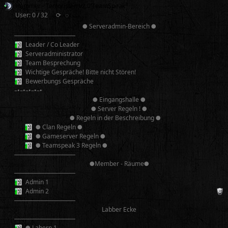
Hammer - Terroristen v2.0 TeamSpeak³
User: 0 / 32
⟳
◌
● Serveradmin-Bereich ●
──────────
Leader / Co Leader
Serveradministrator
Team Besprechung
Wichtige Gespräche! Bitte nicht Stören!
Bewerbungs Gespräche
–•–•–•–•–•
● Eingangshalle ●
● Server Regeln ! ●
● Regeln in der Beschreibung ●
● Clan Regeln ●
● Gameserver Regeln ●
● Teamspeak 3 Regeln ●
──────────
●Member - Räume●
──────────
Admin 1
Admin 2
──────────
Labber Ecke
──────────
● Labern 1