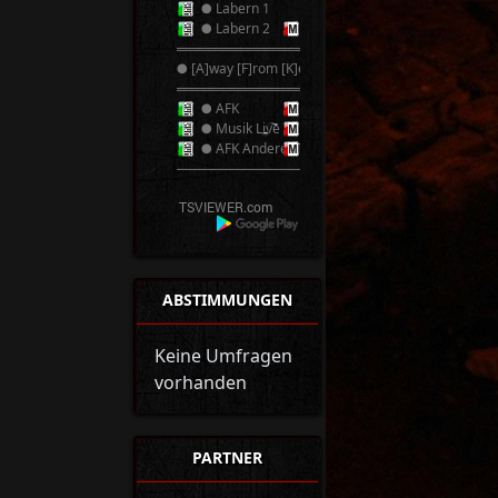
● Labern 1
● Labern 2
══════════
● [A]way [F]rom [K]eyboard ●
══════════
● AFK
● Musik Live
● AFK Anderer TS
──────────
ABSTIMMUNGEN
Keine Umfragen
vorhanden
PARTNER