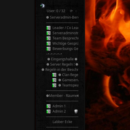
Hammer - Terroristen v2.0 TeamSpeak³
User: 0 / 32
⟳
◌
● Serveradmin-Bereich ●
──────────
Leader / Co Leader
Serveradministrator
Team Besprechung
Wichtige Gespräche! Bitte nicht Stören!
Bewerbungs Gespräche
–•–•–•–•–•
● Eingangshalle ●
● Server Regeln ! ●
● Regeln in der Beschreibung ●
● Clan Regeln ●
● Gameserver Regeln ●
● Teamspeak 3 Regeln ●
──────────
●Member - Räume●
──────────
Admin 1
Admin 2
──────────
Labber Ecke
──────────