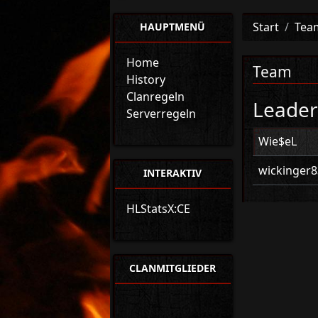
Start
Tea
HAUPTMENÜ
Home
Team
History
Clanregeln
Leade
Serverregeln
Wie$eL
wickinger8
INTERAKTIV
HLStatsX:CE
CLANMITGLIEDER