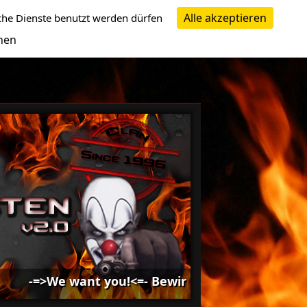
Alle akzeptieren
che Dienste benutzt werden dürfen
nen
-=>We want you!<=- Bewirb dich bei uns -=>We wan