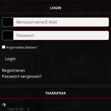
LOGIN
Angemeldet bleiben?
Login
Registrieren
Passwort vergessen?
TEAMSPEAK
Hammer - Terroristen v2.0 TeamSpeak³
User: 0 / 32
⟳
◌