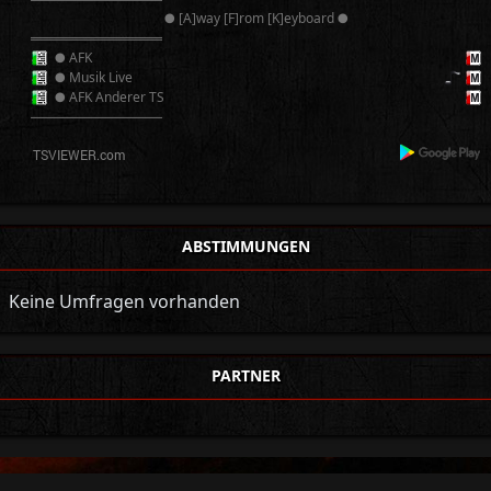
● [A]way [F]rom [K]eyboard ●
══════════
● AFK
● Musik Live
● AFK Anderer TS
──────────
ABSTIMMUNGEN
Keine Umfragen vorhanden
PARTNER