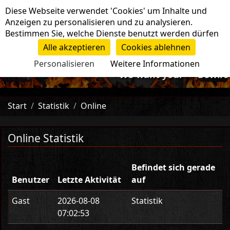
Cookie-Einstellungen
Diese Webseite verwendet 'Cookies' um Inhalte und
Navigation
Anzeigen zu personalisieren und zu analysieren.
Bestimmen Sie, welche Dienste benutzt werden dürfen
Alle akzeptieren
Cookies ablehnen
Personalisieren
Weitere Informationen
-=>We want you!<=- Bewirb d
Start
Statistik
Online
Online Statistik
Befindet sich gerade
Benutzer
Letzte Aktivität
auf
Gast
2026-08-08
Statistik
07:02:53