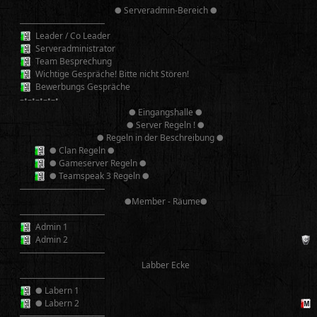
● Serveradmin-Bereich ●
──────────
Leader / Co Leader
Serveradministrator
Team Besprechung
Wichtige Gespräche! Bitte nicht Stören!
Bewerbungs Gespräche
–•–•–•–•–•
● Eingangshalle ●
● Server Regeln ! ●
● Regeln in der Beschreibung ●
● Clan Regeln ●
● Gameserver Regeln ●
● Teamspeak 3 Regeln ●
──────────
●Member - Räume●
──────────
Admin 1
Admin 2
──────────
Labber Ecke
──────────
● Labern 1
● Labern 2
══════════