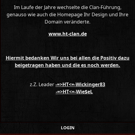
Im Laufe der Jahre wechselte die Clan-Führung,
genauso wie auch die Homepage Ihr Design und Ihre
Domain veränderte.
www.ht-clan.de
Hiermit bedanken Wir uns bei allen die Positiv dazu
beigetragen haben und die es noch werden.
z.Z. Leader
-=>HT<=-Wickinger83
-=>HT<=-Wie$eL
LOGIN