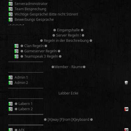
Serveradministrator
Team Besprechung
Wichtige Gespräche! Bitte nicht Stören!
Bewerbungs Gespräche
–•–•–•–•–•
● Eingangshalle ●
● Server Regeln ! ●
● Regeln in der Beschreibung ●
● Clan Regeln ●
● Gameserver Regeln ●
● Teamspeak 3 Regeln ●
──────────
●Member - Räume●
──────────
Admin 1
Admin 2
──────────
Labber Ecke
──────────
● Labern 1
● Labern 2
══════════
● [A]way [F]rom [K]eyboard ●
══════════
● AFK