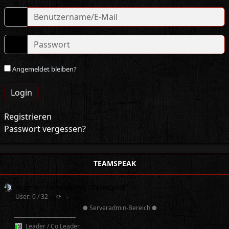
Angemeldet bleiben?
Login
Registrieren
Passwort vergessen?
TEAMSPEAK
Hammer - Terroristen v2.0 TeamSpeak³
User: 0 / 32
⟳
◌
● Serveradmin-Bereich ●
──────────
Leader / Co Leader