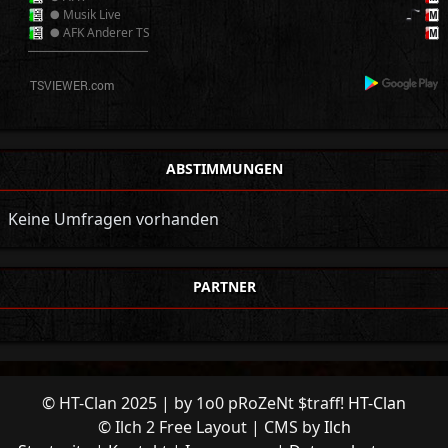
● Musik Live
● AFK Anderer TS
──────────
ABSTIMMUNGEN
Keine Umfragen vorhanden
PARTNER
© HT-Clan 2025 | by 1o0 pRoZeNt $traff!
HT-Clan
© Ilch 2 Free Layout | CMS by
Ilch