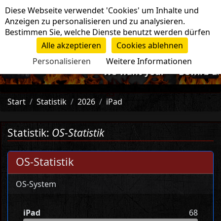
Cookie-Einstellungen
Diese Webseite verwendet 'Cookies' um Inhalte und
Navigation
Anzeigen zu personalisieren und zu analysieren.
Bestimmen Sie, welche Dienste benutzt werden dürfen
Alle akzeptieren
Cookies ablehnen
Personalisieren
Weitere Informationen
-=>We want you!<=- Bewirb dich
Start
Statistik
2026
iPad
Statistik:
OS-Statistik
OS-Statistik
OS-System
iPad
68