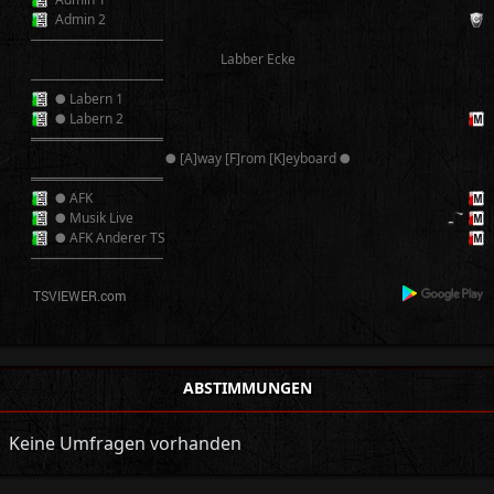
Admin 2
──────────
Labber Ecke
──────────
● Labern 1
● Labern 2
══════════
● [A]way [F]rom [K]eyboard ●
══════════
● AFK
● Musik Live
● AFK Anderer TS
──────────
ABSTIMMUNGEN
Keine Umfragen vorhanden