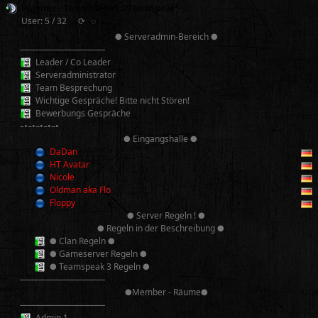
Hammer - Terroristen v2.0 TeamSpeak³
User: 5 / 32
⟳
◌
● Serveradmin-Bereich ●
──────────
Leader / Co Leader
Serveradministrator
Team Besprechung
Wichtige Gespräche! Bitte nicht Stören!
Bewerbungs Gespräche
–•–•–•–•–•
● Eingangshalle ●
DaDan
HT Avatar
Nicole
Oldman aka Flo
Floppy
● Server Regeln ! ●
● Regeln in der Beschreibung ●
● Clan Regeln ●
● Gameserver Regeln ●
● Teamspeak 3 Regeln ●
──────────
●Member - Räume●
──────────
Admin 1