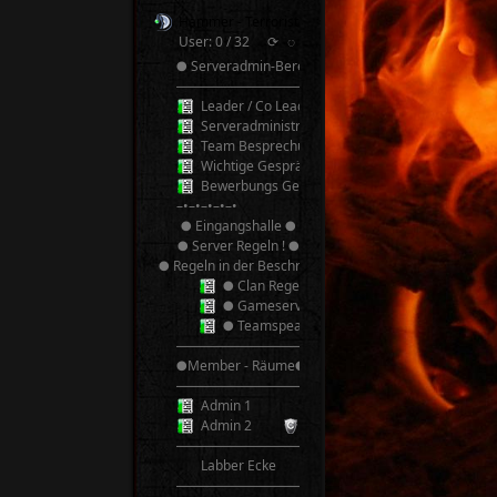
Hammer - Terroristen v2.0 TeamSpeak³
User: 0 / 32
⟳
◌
● Serveradmin-Bereich ●
──────────
Leader / Co Leader
Serveradministrator
Team Besprechung
Wichtige Gespräche! Bitte nicht Stören!
Bewerbungs Gespräche
–•–•–•–•–•
● Eingangshalle ●
● Server Regeln ! ●
● Regeln in der Beschreibung ●
● Clan Regeln ●
● Gameserver Regeln ●
● Teamspeak 3 Regeln ●
──────────
●Member - Räume●
──────────
Admin 1
Admin 2
──────────
Labber Ecke
──────────