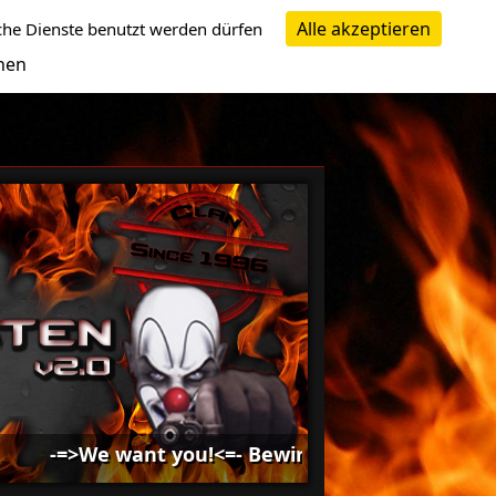
Alle akzeptieren
che Dienste benutzt werden dürfen
nen
-=>We want you!<=- Bewirb dich bei uns -=>We wan