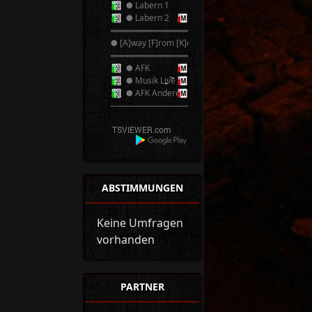
● Labern 1
● Labern 2
══════════
● [A]way [F]rom [K]eyboard ●
══════════
● AFK
● Musik Live
● AFK Anderer TS
──────────
ABSTIMMUNGEN
Keine Umfragen
vorhanden
PARTNER