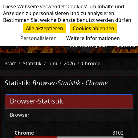
Cookie-Einstellungen
Diese Webseite verwendet 'Cookies' um Inhalte und
Navigation
Anzeigen zu personalisieren und zu analysieren.
Bestimmen Sie, welche Dienste benutzt werden dürfen
Alle akzeptieren
Cookies ablehnen
Personalisieren
Weitere Informationen
-=>We want you!<=- Bewirb di
Start
Statistik
Juni
2026
Chrome
Statistik:
Browser-Statistik - Chrome
Browser-Statistik
Browser
Chrome
3102