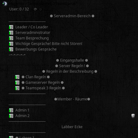
Hammer - Terroristen v2.0 TeamSpeak³
User: 0 / 32
⟳
◌
● Serveradmin-Bereich ●
──────────
Leader / Co Leader
Serveradministrator
Team Besprechung
Wichtige Gespräche! Bitte nicht Stören!
Bewerbungs Gespräche
–•–•–•–•–•
● Eingangshalle ●
● Server Regeln ! ●
● Regeln in der Beschreibung ●
● Clan Regeln ●
● Gameserver Regeln ●
● Teamspeak 3 Regeln ●
──────────
●Member - Räume●
──────────
Admin 1
Admin 2
──────────
Labber Ecke
──────────
● Labern 1