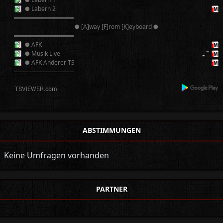
● Labern 2
══════════
● [A]way [F]rom [K]eyboard ●
══════════
● AFK
● Musik Live
● AFK Anderer TS
──────────
ABSTIMMUNGEN
Keine Umfragen vorhanden
PARTNER