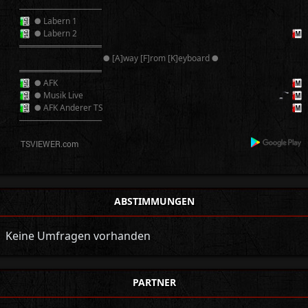
──────────
● Labern 1
● Labern 2
══════════
● [A]way [F]rom [K]eyboard ●
══════════
● AFK
● Musik Live
● AFK Anderer TS
──────────
ABSTIMMUNGEN
Keine Umfragen vorhanden
PARTNER