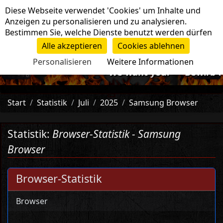
Cookie-Einstellungen
Diese Webseite verwendet 'Cookies' um Inhalte und
Navigation
Anzeigen zu personalisieren und zu analysieren.
Bestimmen Sie, welche Dienste benutzt werden dürfen
Alle akzeptieren
Cookies ablehnen
Personalisieren
Weitere Informationen
-=>We want you!<=- Bewirb dic
Start
Statistik
Juli
2025
Samsung Browser
Statistik:
Browser-Statistik - Samsung
Browser
Browser-Statistik
Browser