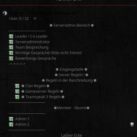
Hammer - Terroristen v2.0 TeamSpeak³
User: 0 / 32
⟳
◌
● Serveradmin-Bereich ●
──────────
Leader / Co Leader
Serveradministrator
Team Besprechung
Wichtige Gespräche! Bitte nicht Stören!
Bewerbungs Gespräche
–•–•–•–•–•
● Eingangshalle ●
● Server Regeln ! ●
● Regeln in der Beschreibung ●
● Clan Regeln ●
● Gameserver Regeln ●
● Teamspeak 3 Regeln ●
──────────
●Member - Räume●
──────────
Admin 1
Admin 2
──────────
Labber Ecke