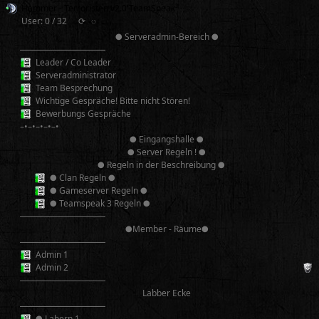
Hammer - Terroristen v2.0 TeamSpeak³
User: 0 / 32
⟳
◌
● Serveradmin-Bereich ●
──────────
Leader / Co Leader
Serveradministrator
Team Besprechung
Wichtige Gespräche! Bitte nicht Stören!
Bewerbungs Gespräche
–•–•–•–•–•
● Eingangshalle ●
● Server Regeln ! ●
● Regeln in der Beschreibung ●
● Clan Regeln ●
● Gameserver Regeln ●
● Teamspeak 3 Regeln ●
──────────
●Member - Räume●
──────────
Admin 1
Admin 2
──────────
Labber Ecke
──────────
● Labern 1