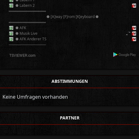
● Labern 2
══════════
● [A]way [F]rom [K]eyboard ●
══════════
● AFK
● Musik Live
● AFK Anderer TS
──────────
ABSTIMMUNGEN
Keine Umfragen vorhanden
PARTNER