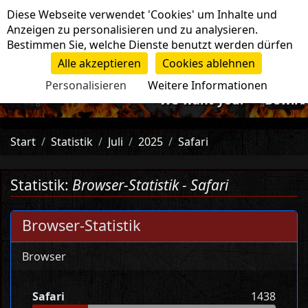
Cookie-Einstellungen
Diese Webseite verwendet 'Cookies' um Inhalte und
Navigation
Anzeigen zu personalisieren und zu analysieren.
Bestimmen Sie, welche Dienste benutzt werden dürfen
Alle akzeptieren
Cookies ablehnen
Personalisieren
Weitere Informationen
-=>We want you!<=- Bewirb d
Start
Statistik
Juli
2025
Safari
Statistik:
Browser-Statistik - Safari
Browser-Statistik
Browser
Safari
1438