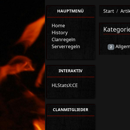
Start
Arti
HAUPTMENÜ
Home
Kategori
History
Clanregeln
Serverregeln
Allgem
2
INTERAKTIV
HLStatsX:CE
CLANMITGLIEDER