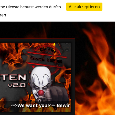
Alle akzeptieren
che Dienste benutzt werden dürfen
nen
-=>We want you!<=- Bewirb dich bei uns -=>We wan