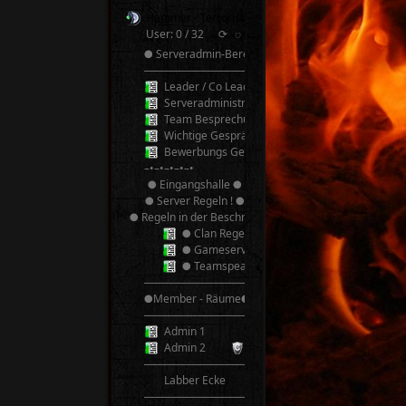
Hammer - Terroristen v2.0 TeamSpeak³
User: 0 / 32
⟳
◌
● Serveradmin-Bereich ●
──────────
Leader / Co Leader
Serveradministrator
Team Besprechung
Wichtige Gespräche! Bitte nicht Stören!
Bewerbungs Gespräche
–•–•–•–•–•
● Eingangshalle ●
● Server Regeln ! ●
● Regeln in der Beschreibung ●
● Clan Regeln ●
● Gameserver Regeln ●
● Teamspeak 3 Regeln ●
──────────
●Member - Räume●
──────────
Admin 1
Admin 2
──────────
Labber Ecke
──────────