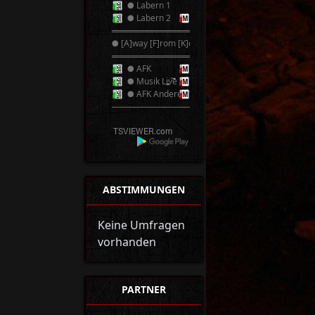
● Labern 1
● Labern 2
══════════
● [A]way [F]rom [K]eyboard ●
══════════
● AFK
● Musik Live
● AFK Anderer TS
──────────
ABSTIMMUNGEN
Keine Umfragen
vorhanden
PARTNER