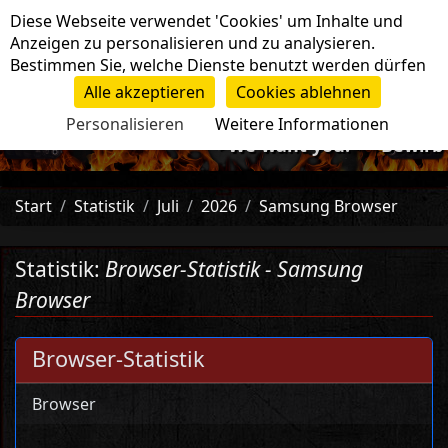
Cookie-Einstellungen
Diese Webseite verwendet 'Cookies' um Inhalte und
Navigation
Anzeigen zu personalisieren und zu analysieren.
Bestimmen Sie, welche Dienste benutzt werden dürfen
Alle akzeptieren
Cookies ablehnen
Personalisieren
Weitere Informationen
-=>We want you!<=- Bewirb di
Start
Statistik
Juli
2026
Samsung Browser
Statistik:
Browser-Statistik - Samsung
Browser
Browser-Statistik
Browser