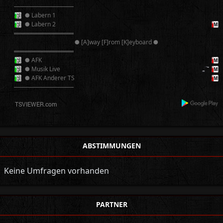
──────────
● Labern 1
● Labern 2
══════════
● [A]way [F]rom [K]eyboard ●
══════════
● AFK
● Musik Live
● AFK Anderer TS
──────────
ABSTIMMUNGEN
Keine Umfragen vorhanden
PARTNER