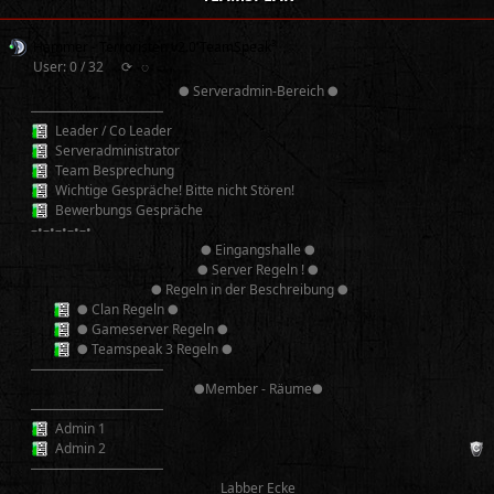
Hammer - Terroristen v2.0 TeamSpeak³
User: 0 / 32
⟳
◌
● Serveradmin-Bereich ●
──────────
Leader / Co Leader
Serveradministrator
Team Besprechung
Wichtige Gespräche! Bitte nicht Stören!
Bewerbungs Gespräche
–•–•–•–•–•
● Eingangshalle ●
● Server Regeln ! ●
● Regeln in der Beschreibung ●
● Clan Regeln ●
● Gameserver Regeln ●
● Teamspeak 3 Regeln ●
──────────
●Member - Räume●
──────────
Admin 1
Admin 2
──────────
Labber Ecke