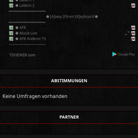
● Labern 2
══════════
● [A]way [F]rom [K]eyboard ●
══════════
● AFK
● Musik Live
● AFK Anderer TS
──────────
ABSTIMMUNGEN
Keine Umfragen vorhanden
PARTNER