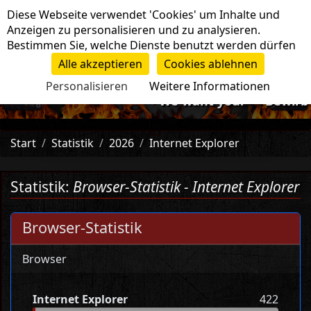
Cookie-Einstellungen
Diese Webseite verwendet 'Cookies' um Inhalte und
Navigation
Anzeigen zu personalisieren und zu analysieren.
Bestimmen Sie, welche Dienste benutzt werden dürfen
Alle akzeptieren
Cookies ablehnen
Personalisieren
Weitere Informationen
-=>We want you!<=- Bewirb d
Start
Statistik
2026
Internet Explorer
Statistik:
Browser-Statistik - Internet Explorer
Browser-Statistik
Browser
Internet Explorer
422