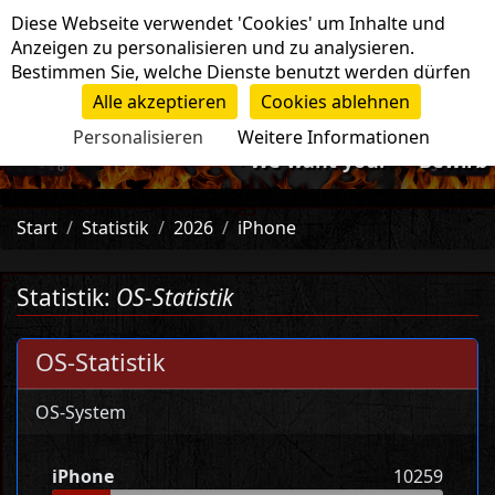
Cookie-Einstellungen
Diese Webseite verwendet 'Cookies' um Inhalte und
Navigation
Anzeigen zu personalisieren und zu analysieren.
Bestimmen Sie, welche Dienste benutzt werden dürfen
Alle akzeptieren
Cookies ablehnen
Personalisieren
Weitere Informationen
-=>We want you!<=- Bewirb di
Start
Statistik
2026
iPhone
Statistik:
OS-Statistik
OS-Statistik
OS-System
iPhone
10259