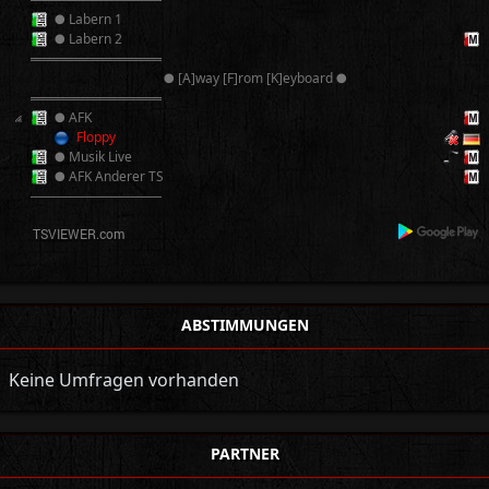
● Labern 1
● Labern 2
══════════
● [A]way [F]rom [K]eyboard ●
══════════
● AFK
Floppy
● Musik Live
● AFK Anderer TS
──────────
ABSTIMMUNGEN
Keine Umfragen vorhanden
PARTNER