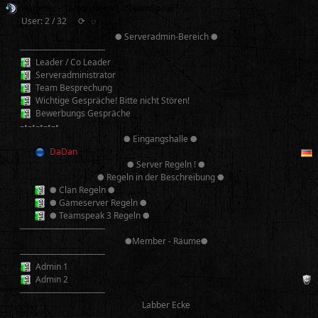
Hammer - Terroristen v2.0 TeamSpeak³
User: 2 / 32
⟳
◌
● Serveradmin-Bereich ●
──────────
Leader / Co Leader
Serveradministrator
Team Besprechung
Wichtige Gespräche! Bitte nicht Stören!
Bewerbungs Gespräche
–•–•–•–•–•
● Eingangshalle ●
DaDan
● Server Regeln ! ●
● Regeln in der Beschreibung ●
● Clan Regeln ●
● Gameserver Regeln ●
● Teamspeak 3 Regeln ●
──────────
●Member - Räume●
──────────
Admin 1
Admin 2
──────────
Labber Ecke
──────────