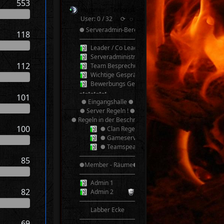
553
Hammer - Terroristen v2.0 TeamSpeak³
User: 0 / 32
⟳
◌
● Serveradmin-Bereich ●
118
──────────
Leader / Co Leader
Serveradministrator
112
Team Besprechung
Wichtige Gespräche! Bitte nicht Stören!
Bewerbungs Gespräche
–•–•–•–•–•
101
● Eingangshalle ●
● Server Regeln ! ●
● Regeln in der Beschreibung ●
100
● Clan Regeln ●
● Gameserver Regeln ●
● Teamspeak 3 Regeln ●
──────────
85
●Member - Räume●
──────────
Admin 1
82
Admin 2
──────────
Labber Ecke
──────────
69