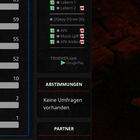
● Labern 1
● Labern 2
══════════
59
● [A]way [F]rom [K]eyboard ●
══════════
● AFK
● Musik Live
55
● AFK Anderer TS
──────────
52
10
ABSTIMMUNGEN
2
Keine Umfragen
vorhanden
1
PARTNER