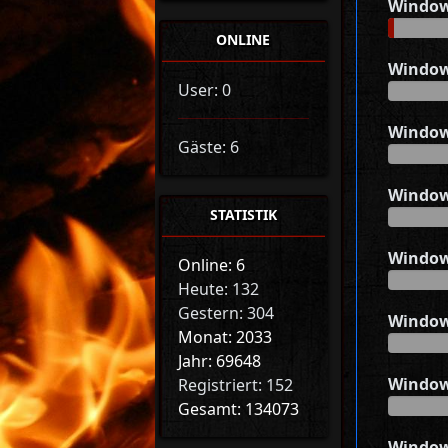
Windo
ONLINE
Window
User: 0
Window
Gäste: 6
Window
STATISTIK
Window
Online: 6
Heute: 132
Gestern: 304
Window
Monat: 2033
Jahr: 69648
Window
Registriert: 152
Gesamt: 134073
Window