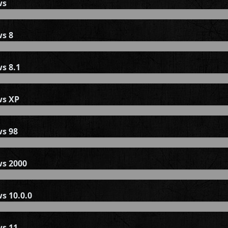
ws
s 8
s 8.1
s XP
s 98
s 2000
s 10.0.0
s 11