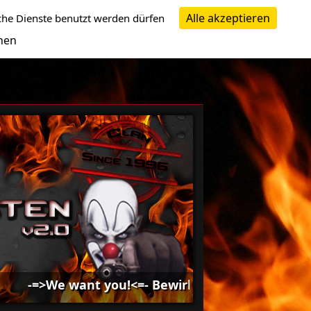
Alle akzeptieren
che Dienste benutzt werden dürfen
nen
=>We want you!<=- Bewirb dich bei uns -=>We want