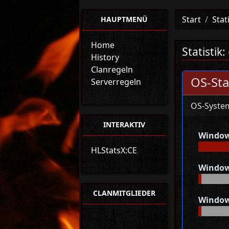
Start
Stat
HAUPTMENÜ
Home
Statistik:
History
Clanregeln
OS-Sta
Serverregeln
OS-Syste
INTERAKTIV
Window
HLStatsX:CE
Window
CLANMITGLIEDER
Window