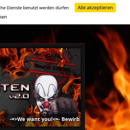
Alle akzeptieren
che Dienste benutzt werden dürfen
nen
=>We want you!<=- Bewirb dich bei uns -=>We want