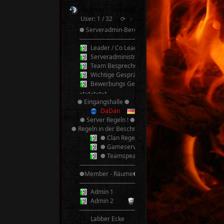
Hammer - Terroristen v2.0 TeamSpeak³
User: 1 / 32
⟳
◌
● Serveradmin-Bereich ●
──────────
Leader / Co Leader
Serveradministrator
Team Besprechung
Wichtige Gespräche! Bitte nicht Stören!
Bewerbungs Gespräche
–•–•–•–•–•
● Eingangshalle ●
DaDan
● Server Regeln ! ●
● Regeln in der Beschreibung ●
● Clan Regeln ●
● Gameserver Regeln ●
● Teamspeak 3 Regeln ●
──────────
●Member - Räume●
──────────
Admin 1
Admin 2
──────────
Labber Ecke