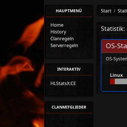
Start
Stat
HAUPTMENÜ
Home
Statistik:
History
Clanregeln
OS-Sta
Serverregeln
OS-Syste
INTERAKTIV
Linux
HLStatsX:CE
CLANMITGLIEDER