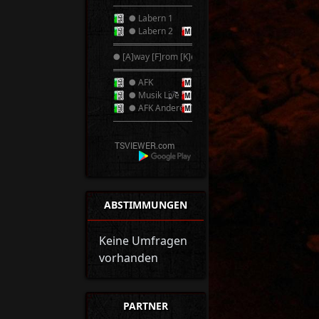
──────────
● Labern 1
● Labern 2
══════════
● [A]way [F]rom [K]eyboard ●
══════════
● AFK
● Musik Live
● AFK Anderer TS
──────────
ABSTIMMUNGEN
Keine Umfragen
vorhanden
PARTNER