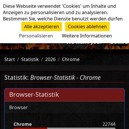
Cookie-Einstellungen
Diese Webseite verwendet 'Cookies' um Inhalte und
Navigation
Anzeigen zu personalisieren und zu analysieren.
Bestimmen Sie, welche Dienste benutzt werden dürfen
Alle akzeptieren
Cookies ablehnen
Personalisieren
Weitere Informationen
-=>We want you!<=- Bewirb d
Start
Statistik
2026
Chrome
Statistik:
Browser-Statistik - Chrome
Browser-Statistik
Browser
Chrome
22744