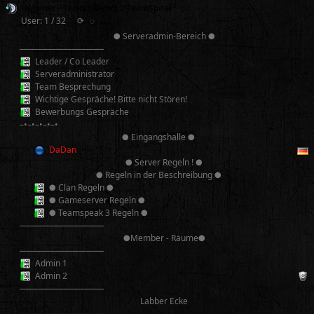
Hammer - Terroristen v2.0 TeamSpeak³
User: 1 / 32
⟳
◌
● Serveradmin-Bereich ●
──────────
Leader / Co Leader
Serveradministrator
Team Besprechung
Wichtige Gespräche! Bitte nicht Stören!
Bewerbungs Gespräche
–•–•–•–•–•
● Eingangshalle ●
DaDan
● Server Regeln ! ●
● Regeln in der Beschreibung ●
● Clan Regeln ●
● Gameserver Regeln ●
● Teamspeak 3 Regeln ●
──────────
●Member - Räume●
──────────
Admin 1
Admin 2
──────────
Labber Ecke
──────────