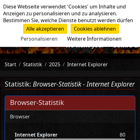
Cookie-Einstellungen
Diese Webseite verwendet 'Cookies' um Inhalte und
Navigation
Anzeigen zu personalisieren und zu analysieren.
Bestimmen Sie, welche Dienste benutzt werden dürfen
Alle akzeptieren
Cookies ablehnen
Personalisieren
Weitere Informationen
-=>We want you!<=- Bewirb dic
Start
Statistik
2025
Internet Explorer
Statistik:
Browser-Statistik - Internet Explorer
Browser-Statistik
Browser
Internet Explorer
80