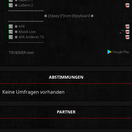
● Labern 2
══════════
● [A]way [F]rom [K]eyboard ●
══════════
● AFK
● Musik Live
● AFK Anderer TS
──────────
ABSTIMMUNGEN
Keine Umfragen vorhanden
PARTNER