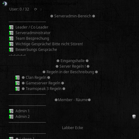
Hammer - Terroristen v2.0 TeamSpeak³
User: 0 / 32
⟳
◌
● Serveradmin-Bereich ●
──────────
Leader / Co Leader
Serveradministrator
Team Besprechung
Wichtige Gespräche! Bitte nicht Stören!
Bewerbungs Gespräche
–•–•–•–•–•
● Eingangshalle ●
● Server Regeln ! ●
● Regeln in der Beschreibung ●
● Clan Regeln ●
● Gameserver Regeln ●
● Teamspeak 3 Regeln ●
──────────
●Member - Räume●
──────────
Admin 1
Admin 2
──────────
Labber Ecke
──────────
● Labern 1