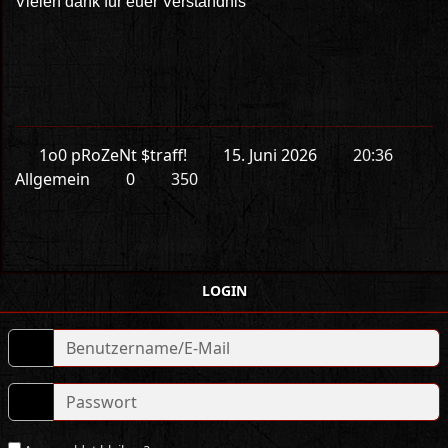
Vielen dank für euer Verständnis
1o0 pRoZeNt $traff!
15. Juni 2026
20:36
Allgemein
0
350
LOGIN