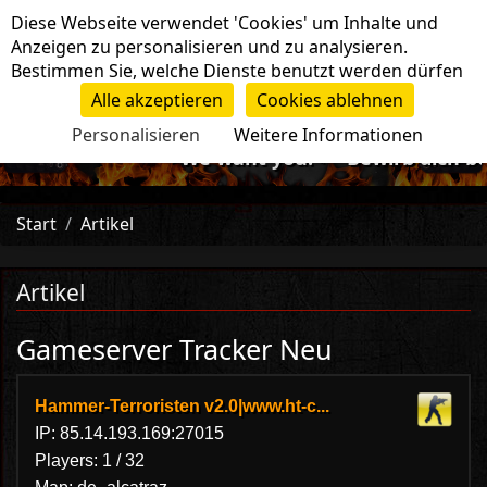
Cookie-Einstellungen
Diese Webseite verwendet 'Cookies' um Inhalte und
Navigation
Anzeigen zu personalisieren und zu analysieren.
Bestimmen Sie, welche Dienste benutzt werden dürfen
Alle akzeptieren
Cookies ablehnen
Personalisieren
Weitere Informationen
-=>We want you!<=- Bewirb dich bei 
Start
Artikel
Artikel
Gameserver Tracker Neu