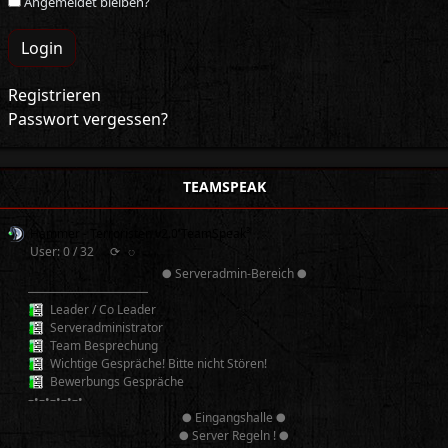
Angemeldet bleiben?
Login
Registrieren
Passwort vergessen?
TEAMSPEAK
Hammer - Terroristen v2.0 TeamSpeak³
User: 0 / 32
⟳
◌
● Serveradmin-Bereich ●
──────────
Leader / Co Leader
Serveradministrator
Team Besprechung
Wichtige Gespräche! Bitte nicht Stören!
Bewerbungs Gespräche
–•–•–•–•–•
● Eingangshalle ●
● Server Regeln ! ●